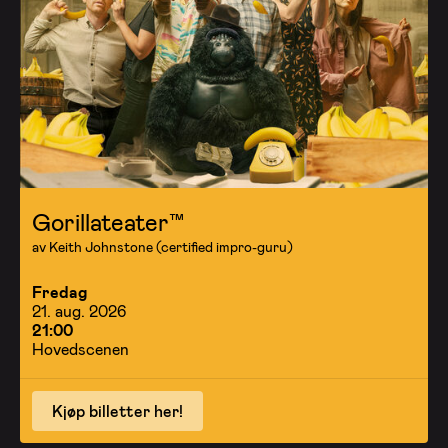
Gorillateater™
av Keith Johnstone (certified impro-guru)
Fredag
21. aug. 2026
21:00
Hovedscenen
Kjøp billetter her!