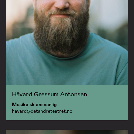
Håvard Gressum Antonsen
Musikalsk ansvarlig
havard@detandreteatret.no