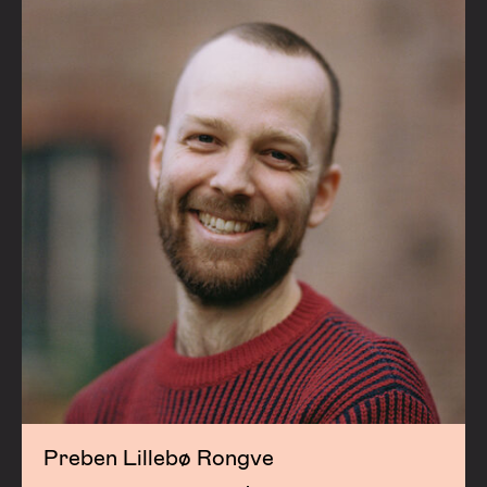
Preben Lillebø Rongve