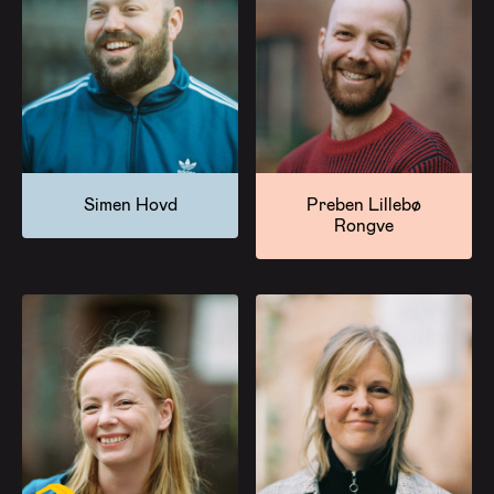
Simen Hovd
Preben Lillebø
Rongve