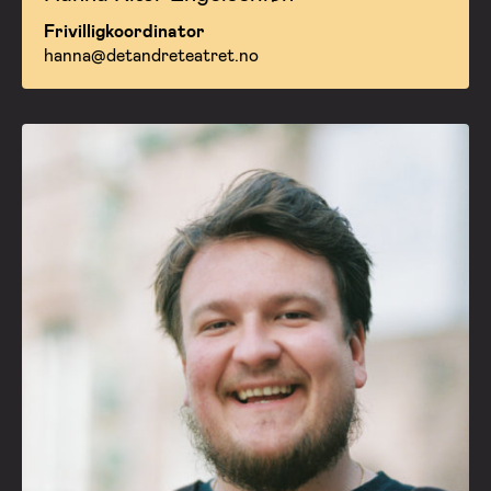
Frivilligkoordinator
hanna@detandreteatret.no