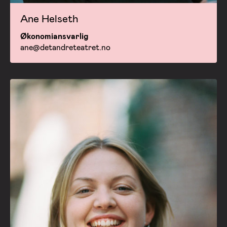
Ane Helseth
Økonomiansvarlig
ane@detandreteatret.no