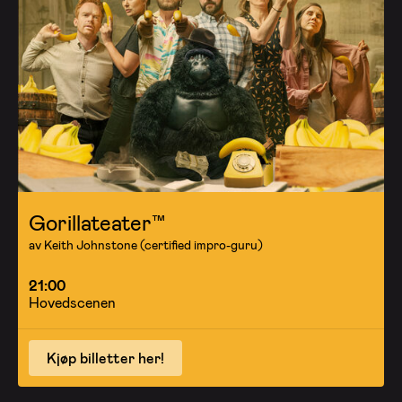
Gorillateater™
av Keith Johnstone (certified impro-guru)
21:00
Hovedscenen
Kjøp billetter her!