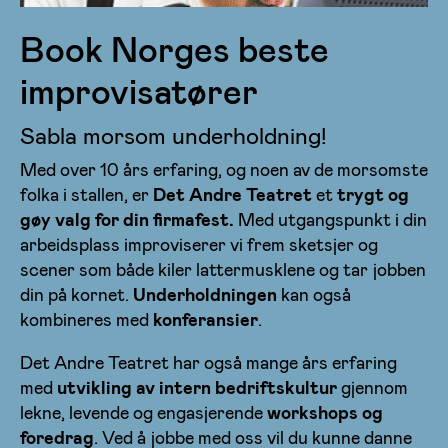
Book Norges beste
improvisatører
Sabla morsom underholdning!
Med over 10 års erfaring, og noen av de morsomste
folka i stallen, er
Det Andre Teatret
et
trygt og
gøy valg for din firmafest.
Med utgangspunkt i din
arbeidsplass improviserer vi frem sketsjer og
scener som både kiler lattermusklene og tar jobben
din på kornet.
Underholdningen
kan også
kombineres med
konferansier
.
Det Andre Teatret har også mange års erfaring
med
utvikling av intern bedriftskultur
gjennom
lekne, levende og engasjerende
workshops og
foredrag
. Ved å jobbe med oss vil du kunne danne