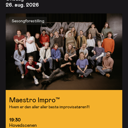
26. aug. 2026
Sesongforestilling
Maestro Impro™
Hvem er den aller aller beste improvisatøren?!
19:30
Hovedscenen