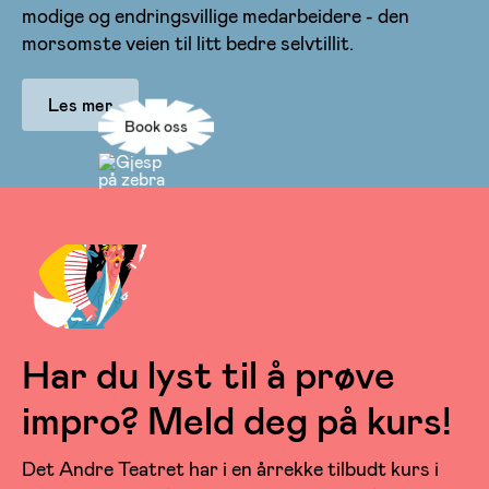
modige og endringsvillige medarbeidere - den
morsomste veien til litt bedre selvtillit.
Les mer
Book oss
Har du lyst til å prøve
impro? Meld deg på kurs!
Det Andre Teatret har i en årrekke tilbudt kurs i