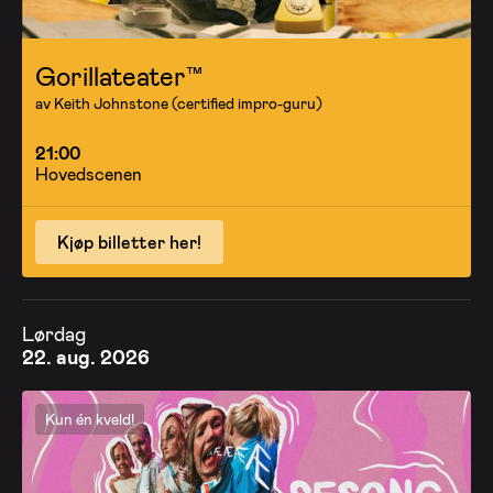
Gorillateater™
av Keith Johnstone (certified impro-guru)
21:00
Hovedscenen
Kjøp billetter her!
Lørdag
22. aug. 2026
Kun én kveld!