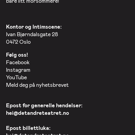
bare litt morsommere!
Kontor og Intimscene:
Ivan Bjørndalsgate 28
0472 Oslo
Følg oss!
Facebook
Instagram
YouTube
Meld deg på nyhetsbrevet
Epost for generelle hendelser:
hei@detandreteatret.no
Epost billettluka: