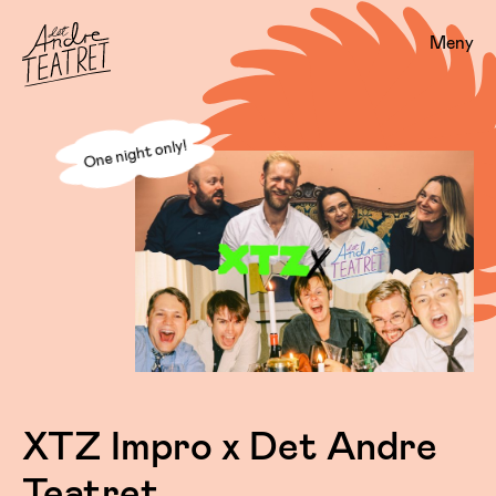
Meny
One night only!
XTZ Impro x Det Andre
Teatret