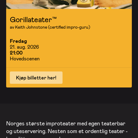
Gorillateater™
av Keith Johnstone (certified impro-guru)
Fredag
21. aug. 2026
21:00
Hovedscenen
Kjøp billetter her!
Norges største improteater med egen teaterbar
og uteservering. Nesten som et ordentlig teater -