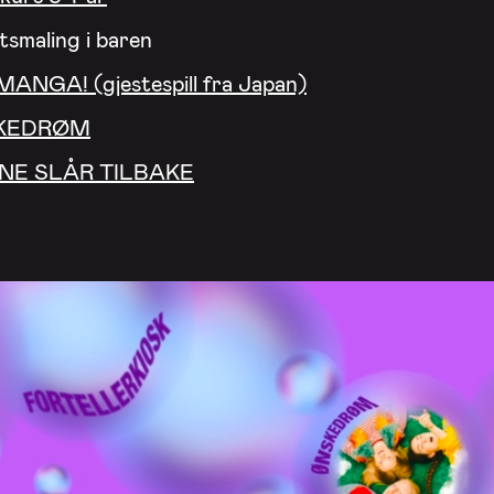
ktsmaling i baren
MANGA! (gjestespill fra Japan)
KEDRØM
NE SLÅR TILBAKE