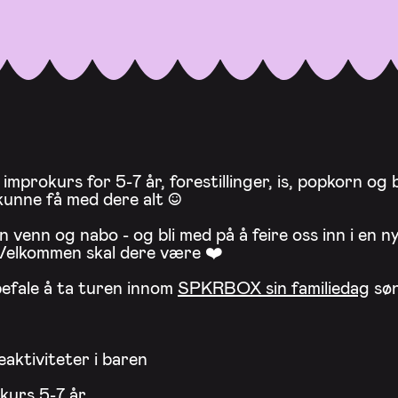
 improkurs for 5-7 år, forestillinger, is, popkorn og b
 kunne få med dere alt :)
 venn og nabo - og bli med på å feire oss inn i en n
Velkommen skal dere være ❤️
befale å ta turen innom
SPKRBOX sin familiedag
søn
eaktiviteter i baren
kurs 5-7 år