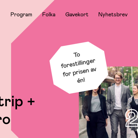
Program
Folka
Gavekort
Nyhetsbrev
To
forestillin
ger
for prisen av
én!
rip +
ro