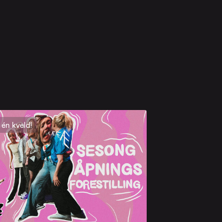
én kveld!