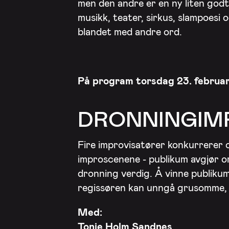
men den andre er en ny liten godt
musikk, teater, sirkus, slampoesi o
blandet med andre ord.
På program torsdag 23. februar
DRONNINGIM
Fire improvisatører konkurrerer 
improscenene - publikum avgjør om
dronning verdig. Å vinne publiku
regissøren kan unngå grusomme, p
Med:
Tonje Holm Sandnes