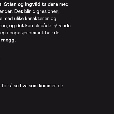
al
Stian og Ingvild
ta dere med
nder. Det blir digresjoner,
te med ulike karakterer og
llene, og det kan bli både rørende
seg i bagasjerommet har de
ernegg.
0
r for å se hva som kommer de