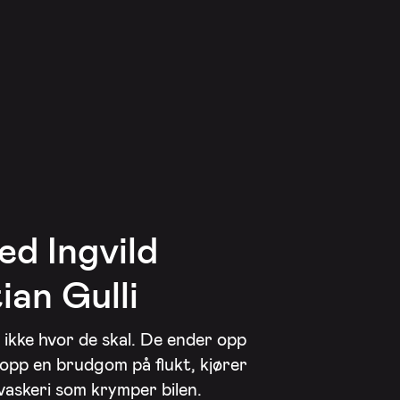
d Ingvild
an Gulli
 ikke hvor de skal. De ender opp
r opp en brudgom på flukt, kjører
lvaskeri som krymper bilen.