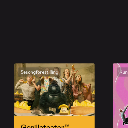
Sesongforestilling
Kun 
Gorillateater™