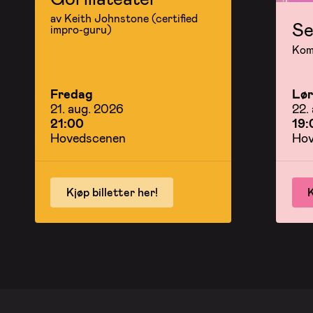
av Keith Johnstone (certified
Se
impro-guru)
Kom 
Fredag
Lø
21. aug. 2026
22.
21:00
19:
Hovedscenen
Hov
Kjøp billetter her!
K