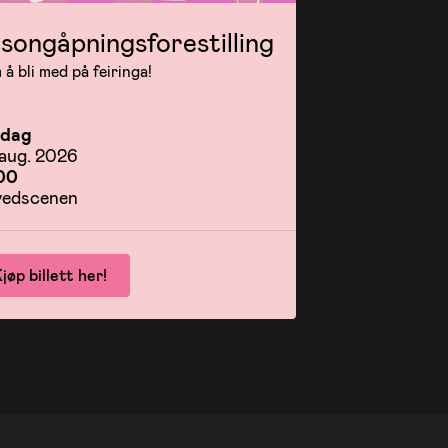
songåpningsforestilling
å bli med på feiringa!
rdag
 aug. 2026
00
edscenen
jøp billett her!