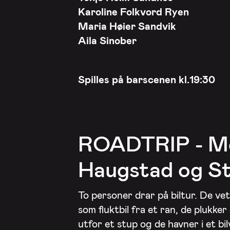
Karoline Folkvord Ryen
Maria Høier Sandvik
Aila Sinober
Spilles på barscenen kl.19:30
ROADTRIP - Me
Haugstad og Sti
To personer drar på biltur. De vet
som fluktbil fra et ran, de plukke
utfor et stup og de havner i et bi