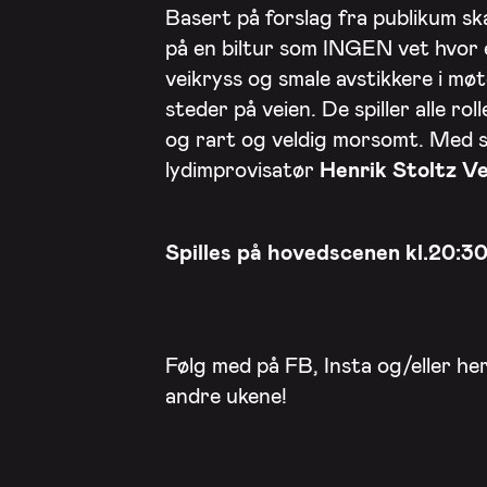
Basert på forslag fra publikum sk
på en biltur som INGEN vet hvor e
veikryss og smale avstikkere i mø
steder på veien. De spiller alle ro
og rart og veldig morsomt. Med 
lydimprovisatør
Henrik Stoltz V
Spilles på hovedscenen kl.20:3
Følg med på FB, Insta og/eller he
andre ukene!