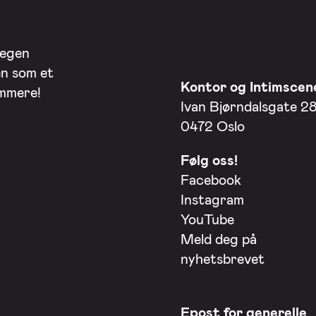
 egen
en som et
Kontor og Intimscen
ommere!
Ivan Bjørndalsgate 2
0472 Oslo
Følg oss!
Facebook
Instagram
YouTube
Meld deg på
nyhetsbrevet
Epost for generelle