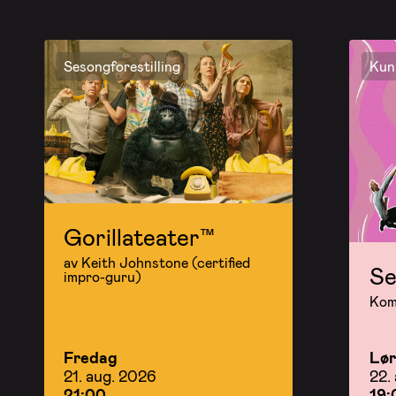
Sesongforestilling
Kun 
Gorillateater™
av Keith Johnstone (certified
Se
impro-guru)
Kom 
Fredag
Lø
21. aug. 2026
22.
21:00
19: