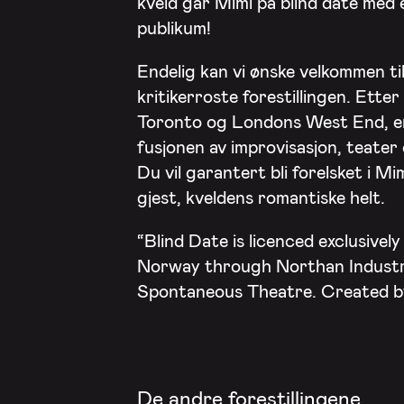
kveld går Mimi på blind date med 
publikum!
Endelig kan vi ønske velkommen ti
kritikerroste forestillingen. Ette
Toronto og Londons West End, e
fusjonen av improvisasjon, teater
Du vil garantert bli forelsket i M
gjest, kveldens romantiske helt.
“Blind Date is licenced exclusivel
Norway through Northan Industrie
Spontaneous Theatre. Created b
De andre forestillingene