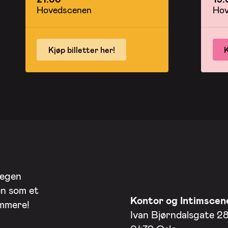
Hovedscenen
Hov
Kjøp billetter her!
K
 egen
en som et
Kontor og Intimscen
ommere!
Ivan Bjørndalsgate 2