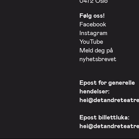
0472 Oslo
Følg oss!
Facebook
Instagram
YouTube
Meld deg på
nyhetsbrevet
Epost for generelle
hendelser:
hei@detandreteatre
Epost billettluka:
hei@detandreteatre