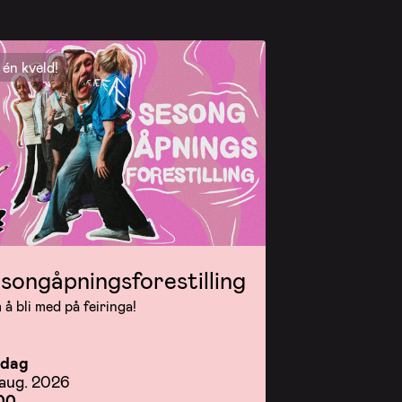
én kveld!
songåpningsforestilling
å bli med på feiringa!
rdag
 aug. 2026
00