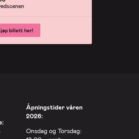
edscenen
jøp billett her!
Åpningstider våren
2026:
e:
8
Onsdag og Torsdag: