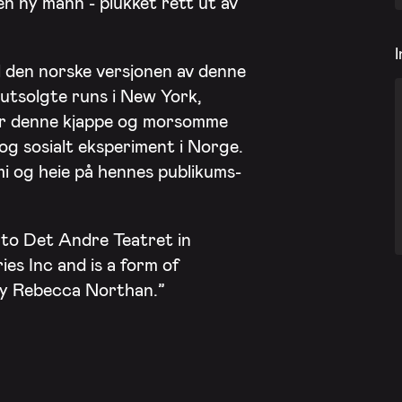
en ny mann - plukket rett ut av
I
l den norske versjonen av denne
r utsolgte runs i New York,
r denne kjappe og morsomme
 og sosialt eksperiment i Norge.
imi og heie på hennes publikums-
y to Det Andre Teatret in
s Inc and is a form of
y Rebecca Northan.”