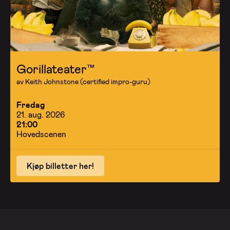
Gorillateater™
av Keith Johnstone (certified impro-guru)
Fredag
21. aug. 2026
21:00
Hovedscenen
Kjøp billetter her!