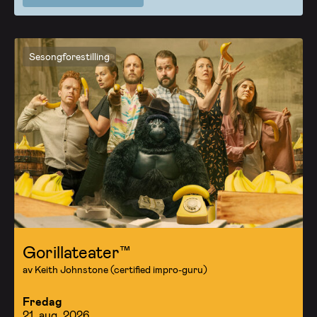
Sesongforestilling
Gorillateater™
av Keith Johnstone (certified impro-guru)
Fredag
21. aug. 2026