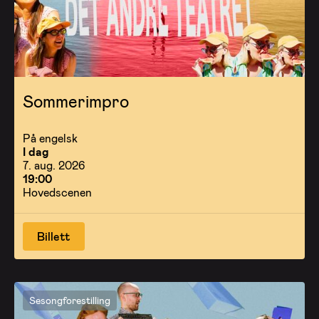
Sommerimpro
På engelsk
I dag
7. aug. 2026
19:00
Hovedscenen
Billett
Sesongforestilling