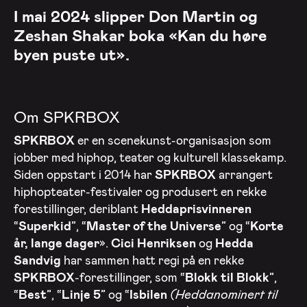
I mai 2024 slipper Don Martin og
Zeshan Shakar boka «Kan du høre
byen puste ut».
Om SPKRBOX
SPKRBOX
er en scenekunst-organisasjon som
jobber med hiphop, teater og kulturell klassekamp.
Siden oppstart i 2014 har
SPKRBOX
arrangert
hiphopteater-festivaler og produsert en rekke
forestillinger, deriblant
Heddaprisvinneren
“
Superkid
”, “
Master of the Universe
” og “
Korte
år, lange dager
».
Cici Henriksen
og
Hedda
Sandvig
har sammen hatt regi på en rekke
SPKRBOX
-forestillinger, som “
Blokk til Blokk
”,
“
Best
”, “
Linje 5
” og “
Isbilen
(Heddanominert til