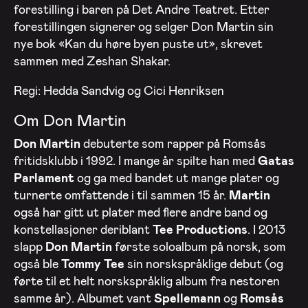
forestilling i baren på Det Andre Teatret. Etter
forestillingen signerer og selger Don Martin sin
nye bok «Kan du høre byen puste ut», skrevet
sammen med Zeshan Shakar.
Regi: Hedda Sandvig og Cici Henriksen
Om Don Martin
Don Martin
debuterte som rapper på Romsås
fritidsklubb i 1992. I mange år spilte han med
Gatas
Parlament
og ga med bandet ut mange plater og
turnerte omfattende i til sammen 15 år.
Martin
også har gitt ut plater med flere andre band og
konstellasjoner deriblant
Tee Productions
. I 2013
slapp
Don Martin
første soloalbum på norsk, som
også ble
Tommy Tee
sin norskspråklige debut (og
førte til et helt norskspråklig album fra nestoren
samme år). Albumet vant
Spellemann
og
Romsås