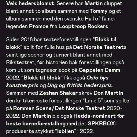
Vels hedersblomst
. Senere har
Martin
sluppet
blant annet to album sammen med
Tommy
og et
album sammen med den svenske Hall of fame-
legenden
Promoe
fra
Looptroop Rockers
.
Siden 2018 har teaterforestillingen “
Blokk til
blokk
” spilt for fulle hus på
Det Norske Teatret
s
samtlige scener og turnert blant annet med
Riksteatret, før historien bak forestillingen også
kom ut som tegneseriebok på
Cappelen Damm
i
2022. “
Blokk til blokk
” fikk også
Oslo bys
kunstnerpris
og
Ung og fritids hederspris
.
Sammen med
Zeshan Shakar
skrev
Don Martin
den kritikerroste forestillingen “Linje 5” som spilte
på
Rommen Scene/Det Norske Teatret
2020-
2022.
Don Martin
ble også
Hedda-nominert for
beste barneforestilling
med det
SPKRBOX
-
produserte stykket “
Isbilen
” i 2022.