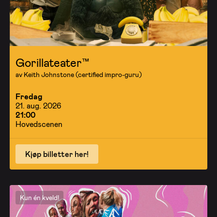
Gorillateater™
av Keith Johnstone (certified impro-guru)
Fredag
21. aug. 2026
21:00
Hovedscenen
Kjøp billetter her!
Kun én kveld!