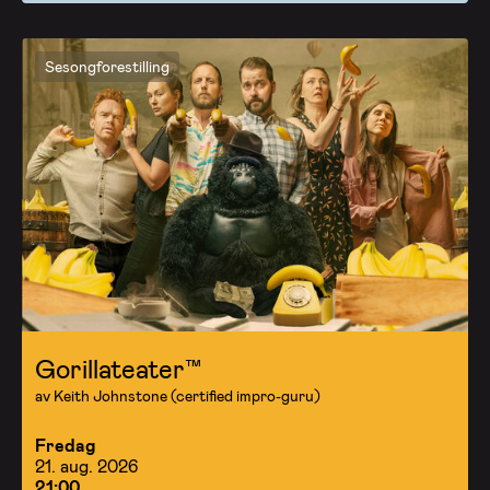
Sesongforestilling
Gorillateater™
av Keith Johnstone (certified impro-guru)
Fredag
21. aug. 2026
21:00