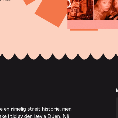
I
e en rimelig streit historie, men
bake i tid av den jævla DJen. Nå