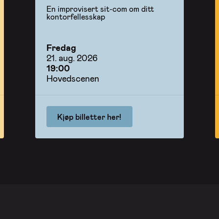
En improvisert sit-com om ditt
kontorfellesskap
Fredag
21. aug. 2026
19:00
Hovedscenen
Kjøp billetter her!