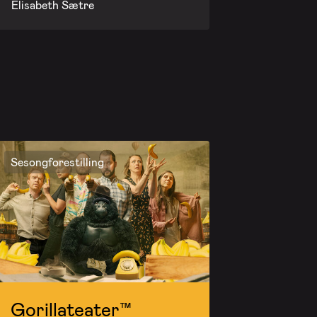
Elisabeth Sætre
Sesongforestilling
Gorillateater™