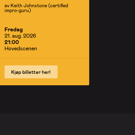
av Keith Johnstone (certified
impro-guru)
Fredag
21. aug. 2026
21:00
Hovedscenen
Kjøp billetter her!