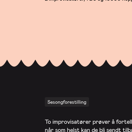
Sesongforestilling
To improvisatører prøver å fortell
når som helst kan de bli sendt til