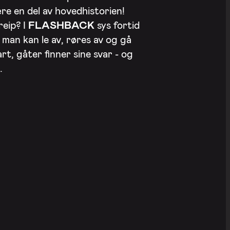
ære en del av hovedhistorien!
reip? I
FLASHBACK
sys fortid
 man kan le av, røres av og gå
lart, gåter finner sine svar - og
.