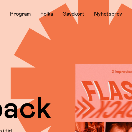
Program
Folka
Gavekort
Nyhetsbrev
back
i tid