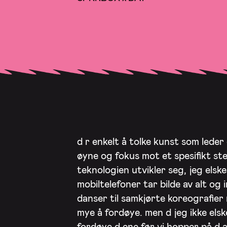
d r enkelt å tolke kunst som leder
øyne og fokus mot et spesifikt sted
teknologien utvikler seg, jeg elsk
mobiltelefoner tar bilde av alt og 
danser til samkjørte koreografier 
mye å fordøye. men d jeg ikke elsker
fordøye d ene før vi hopper på d a