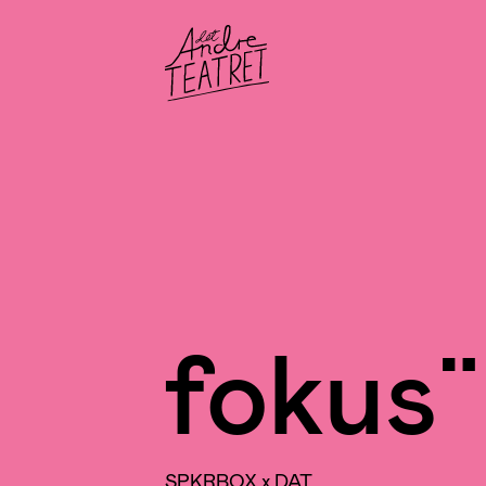
fokus¨
SPKRBOX x DAT