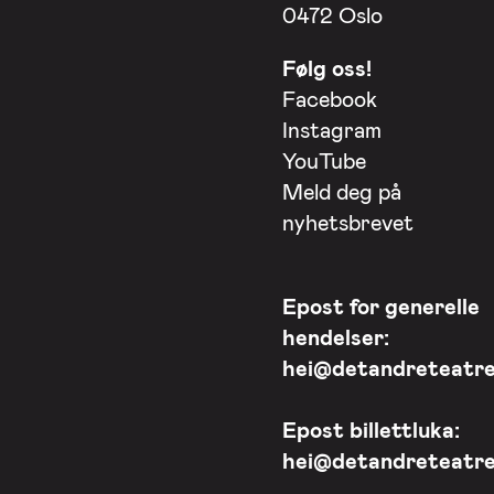
0472 Oslo
Følg oss!
Facebook
Instagram
YouTube
Meld deg på
nyhetsbrevet
Epost for generelle
hendelser:
hei@detandreteatre
Epost billettluka:
hei@detandreteatre