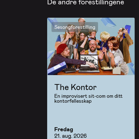
De andre forestillingene
Sesongforestilling
The Kontor
En improvisert sit-com om ditt
kontorfellesskap
Fredag
21. aug. 2026