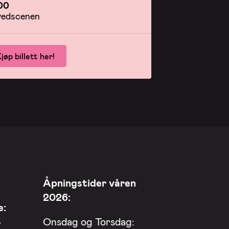
00
edscenen
jøp billett her!
Åpningstider våren
2026:
e:
8
Onsdag og Torsdag: