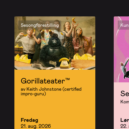
Sesongforestilling
Kun 
Gorillateater™
av Keith Johnstone (certified
Se
impro-guru)
Kom 
Fredag
Lø
21. aug. 2026
22.