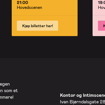
21:00
19:
Hovedscenen
Hov
Kjøp billetter her!
K
 egen
en som et
Kontor og Intimscen
ommere!
Ivan Bjørndalsgate 2