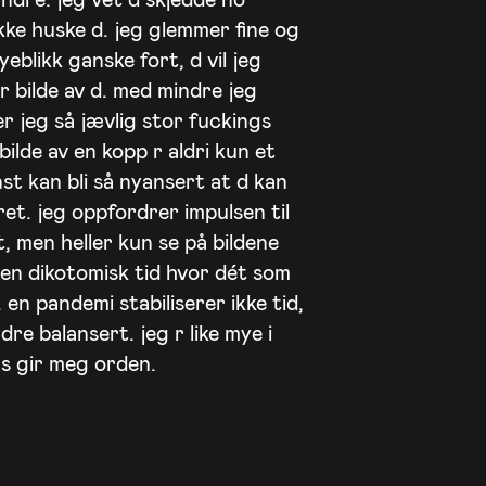
ikke huske d. jeg glemmer fine og
eblikk ganske fort, d vil jeg
r bilde av d. med mindre jeg
er jeg så jævlig stor fuckings
bilde av en kopp r aldri kun et
nst kan bli så nyansert at d kan
rret. jeg oppfordrer impulsen til
, men heller kun se på bildene
 i en dikotomisk tid hvor dét som
. en pandemi stabiliserer ikke tid,
dre balansert. jeg r like mye i
us gir meg orden.