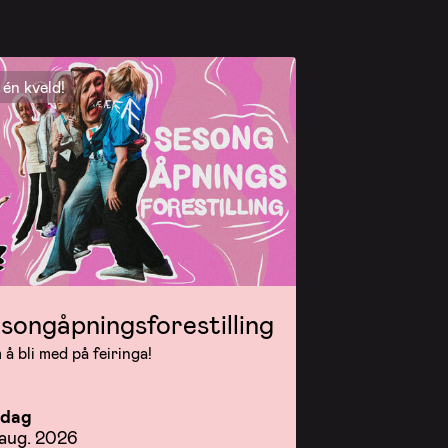
én kveld!
songåpningsforestilling
å bli med på feiringa!
rdag
 aug. 2026