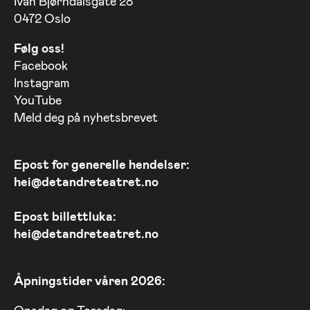
Ivan Bjørndalsgate 28
0472 Oslo
Følg oss!
Facebook
Instagram
YouTube
Meld deg på nyhetsbrevet
Epost for generelle hendelser:
hei@detandreteatret.no
Epost billettluka:
hei@detandreteatret.no
Åpningstider våren 2026:
Onsdag og Torsdag: