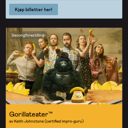
Kjøp billetter her!
Sesongforestilling
Gorillateater™
av Keith Johnstone (certified impro-guru)