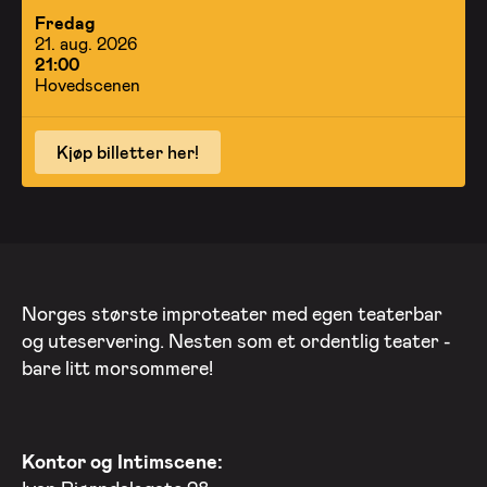
Fredag
21. aug. 2026
21:00
Hovedscenen
Kjøp billetter her!
Norges største improteater med egen teaterbar
og uteservering. Nesten som et ordentlig teater -
bare litt morsommere!
Kontor og Intimscene: