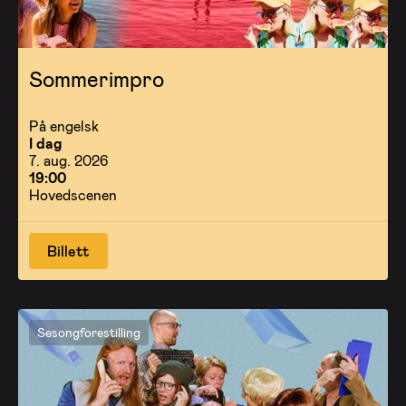
Sommerimpro
På engelsk
I dag
7. aug. 2026
19:00
Hovedscenen
Billett
Sesongforestilling