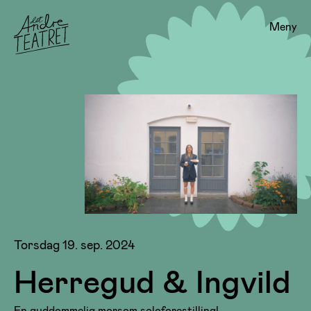
Meny
Torsdag 19. sep. 2024
Herregud & Ingvild
En guddommelig morsom soloforestilling!