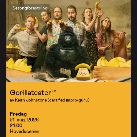
Sesongforestilling
Gorillateater™
av Keith Johnstone (certified impro-guru)
Fredag
21. aug. 2026
21:00
Hovedscenen