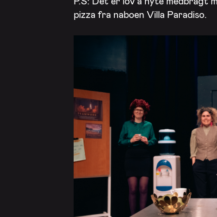
P.S: Det er lov å nyte medbragt ma
pizza fra naboen Villa Paradiso.