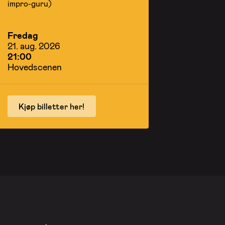
impro-guru)
Fredag
21. aug. 2026
21:00
Hovedscenen
Kjøp billetter her!