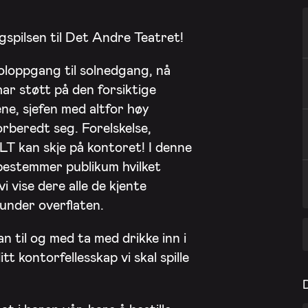
gspilsen til Det Andre Teatret!
soloppgang til solnedgang, nå
har støtt på den forsiktige
e, sjefen med altfor høy
orberedt seg. Forelskelse,
ALT kan skje på kontoret! I denne
bestemmer publikum hvilket
i vise dere alle de kjente
 under overflaten.
n til og med ta med drikke inn i
tt kontorfellesskap vi skal spille