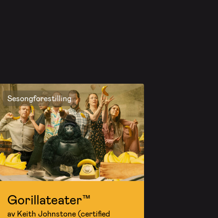
Sesongforestilling
Gorillateater™
av Keith Johnstone (certified