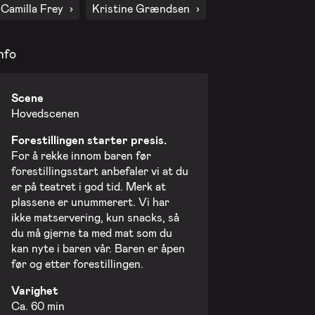
Camilla Frey
Kristine Grændsen
13. nov. 2026 - Fredag
nfo
20. nov. 2026 - Fredag
Scene
Hovedscenen
27. nov. 2026 - Fredag
Forestillingen starter presis.
For å rekke innom baren før
forestillingsstart anbefaler vi at du
er på teatret i god tid. Merk at
plassene er unummerert. Vi har
ikke matservering, kun snacks, så
du må gjerne ta med mat som du
kan nyte i baren vår. Baren er åpen
før og etter forestillingen.
Varighet
Ca. 60 min