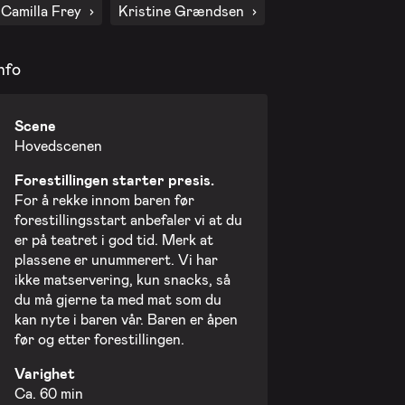
Camilla Frey
Kristine Grændsen
13. nov. 2026 - Fredag
nfo
20. nov. 2026 - Fredag
Scene
Hovedscenen
27. nov. 2026 - Fredag
Forestillingen starter presis.
For å rekke innom baren før
forestillingsstart anbefaler vi at du
er på teatret i god tid. Merk at
plassene er unummerert. Vi har
ikke matservering, kun snacks, så
du må gjerne ta med mat som du
kan nyte i baren vår. Baren er åpen
før og etter forestillingen.
Varighet
Ca. 60 min