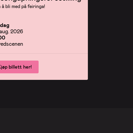
å bli med på feiringa!
rdag
 aug. 2026
00
edscenen
jøp billett her!