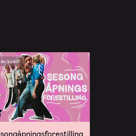
én kveld!
songåpningsforestilling