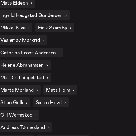
Mats Eldøen
2. okt. 2026 - Fredag
Ingvild Haugstad Gundersen
Mikkel Niva
Eirik Skarsbø
9. okt. 2026 - Fredag
Veslemøy Mørkrid
Cathrine Frost Andersen
16. okt. 2026 - Fredag
Helene Abrahamsen
Mari O. Thingelstad
23. okt. 2026 - Fredag
Marte Mørland
Mats Holm
Stian Gulli
Simen Hovd
30. okt. 2026 - Fredag
Olli Wermskog
6. nov. 2026 - Fredag
Andreas Tønnesland