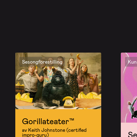
Sesongforestilling
Kun 
Gorillateater™
av Keith Johnstone (certified
Se
impro-guru)