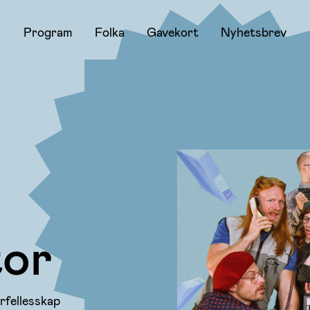
Program
Folka
Gavekort
Nyhetsbrev
tor
rfellesskap