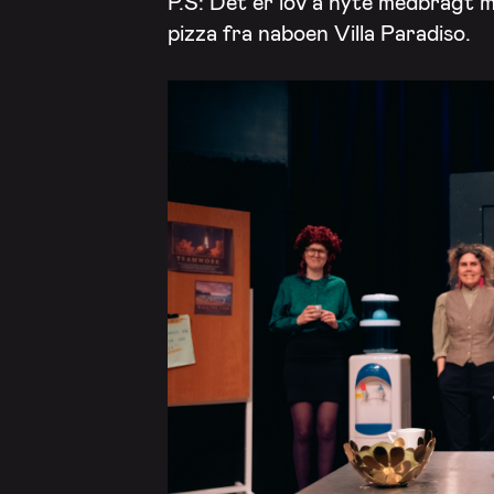
P.S: Det er lov å nyte medbragt ma
pizza fra naboen Villa Paradiso.