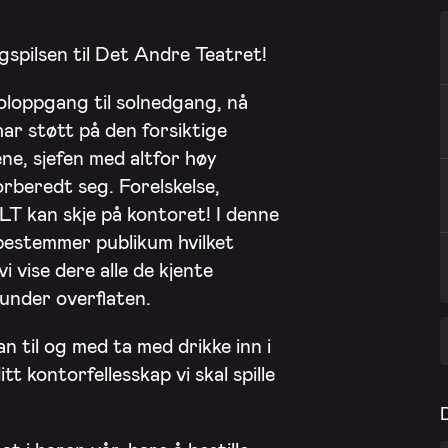
gspilsen til Det Andre Teatret!
soloppgang til solnedgang, nå
har støtt på den forsiktige
e, sjefen med altfor høy
orberedt seg. Forelskelse,
ALT kan skje på kontoret! I denne
bestemmer publikum hvilket
i vise dere alle de kjente
 under overflaten.
n til og med ta med drikke inn i
tt kontorfellesskap vi skal spille