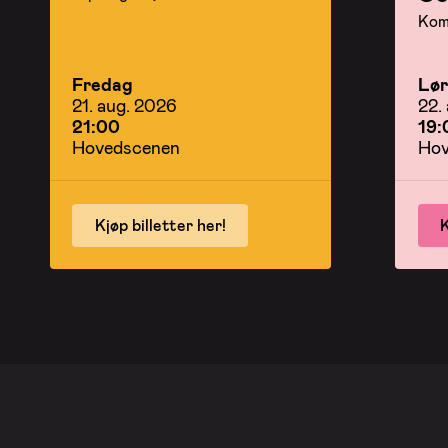
Kom 
Fredag
Lø
21. aug. 2026
22.
21:00
19:
Hovedscenen
Hov
Kjøp billetter her!
K