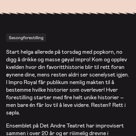
Sesongforestilling
Start helga allerede på torsdag med popkorn, no
digg å drikke og masse gøyal impro! Kom og opplev
kvelden hvor din favoritthistorie blir til rett foran
øynene dine, mens resten aldri ser scenelyset igjen.
I Impro Royal får publikum nemlig makten til å
bestemme hvilke historier som overlever! Hver
forestilling starter med fire helt unike historier –
men bare én får lov til å leve videre. Resten? Rett i
søpla.
Ensemblet på Det Andre Teatret har improvisert
sammen i over 20 år og er riiimelig drevne i