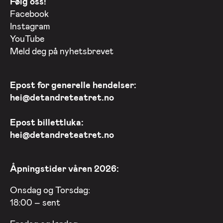
Følg oss!
Facebook
Instagram
YouTube
Meld deg på nyhetsbrevet
Epost for generelle hendelser:
hei@detandreteatret.no
Epost billettluka:
hei@detandreteatret.no
Åpningstider våren 2026:
Onsdag og Torsdag:
18:00 – sent