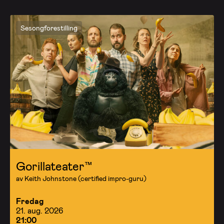
Sesongforestilling
Gorillateater™
av Keith Johnstone (certified impro-guru)
Fredag
21. aug. 2026
21:00