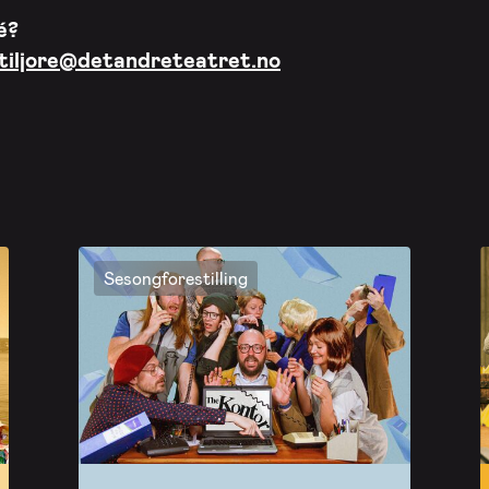
é?
etiljore@detandreteatret.no
Sesongforestilling