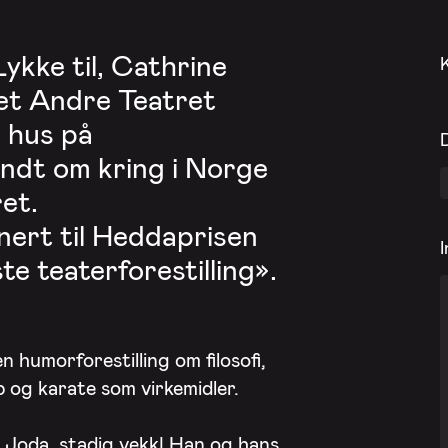
kke til, Cathrine
Det Andre Teatret
e hus på
ndt om kring i Norge
et.
inert til Heddaprisen
I
e teaterforestilling».
en humorforestilling om filosofi,
 og karate som virkemidler.
? Joda, stadig vekk! Han og hans