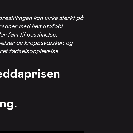
restillingen kan virke sterkt på
ersoner med hematofobi
ler ført til besvimelse.
ivelser av kroppsvæsker, og
ret fødselsopplevelse.
eddaprisen
ing.