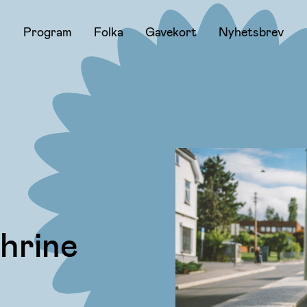
Program
Folka
Gavekort
Nyhetsbrev
thrine