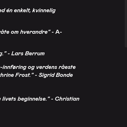
d én enkelt, kvinnelig
 gråte om hverandre" -
A-
ng." - Lars Berrum
n-innføring og verdens råeste
hrine Frost." - Sigrid Bonde
livets beginnelse." - Christian