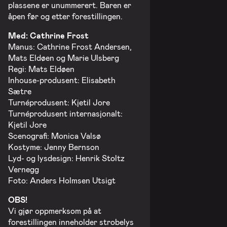
plassene er unummerert. Baren er
åpen før og etter forestillingen.
Med: Cathrine Frost
Manus: Cathrine Frost Andersen,
Mats Eldøen og Marie Ulsberg
Regi: Mats Eldøen
Inhouse-produsent: Elisabeth
Sætre
Turnéprodusent: Kjetil Jore
Turnéprodusent internasjonalt:
Kjetil Jore
Scenografi: Monica Valsø
Kostyme: Jenny Bernson
Lyd- og lysdesign: Henrik Stoltz
Vernegg
Foto: Anders Holmsen Utsigt
OBS!
Vi gjør oppmerksom på at
forestillingen inneholder strobelys