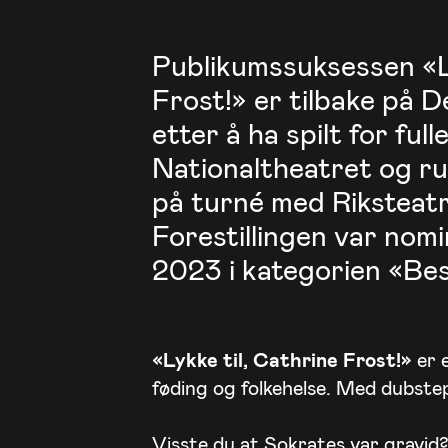
Publikumssuksessen «Ly
Frost!» er tilbake på 
etter å ha spilt for full
Nationaltheatret og ru
på turné med Riksteatr
Forestillingen var nom
2023 i kategorien «Best
«Lykke til, Cathrine Frost!»
er 
føding og folkehelse. Med dubstep
Visste du at Sokrates var gravid