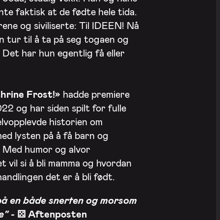
te faktisk at de fødte hele tida.
 rene og siviliserte: Til IDEEN! Nå
n tur til å ta på seg togaen og
. Det har hun egentlig få eller
thrine Frost!»
hadde premiere
2 og har siden spilt for fulle
selvopplevde historien om
d lysten på å få barn og
. Med humor og alvor
t vil si å bli mamma og hvordan
 handlingen det er å bli født.
i på en både snerten og morsom
e" -
⚄
Aftenposten