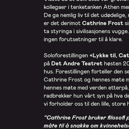
kollegaer i tenketanken Athen men
De ga nemlig liv til det udødelige,
er det derimot
Cathrine Frost
si
ta styringa i sivilisasjonens vugge
ingen forutsetninger til å klare.
Soloforestillingen
«Lykke til, Ca
på
Det Andre Teatret
høsten 202
hus. Forestillingen forteller den 
Cathrine Frost og hennes møte me
hennes møte med verden etterpå
radbrekker hun vårt syn på hva de
vi forholder oss til den lille, store
"Cathrine Frost bruker filosof
måte til å snakke om kvinnehels