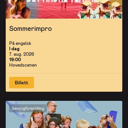
Sommerimpro
På engelsk
I dag
7. aug. 2026
19:00
Hovedscenen
Billett
Sesongforestilling