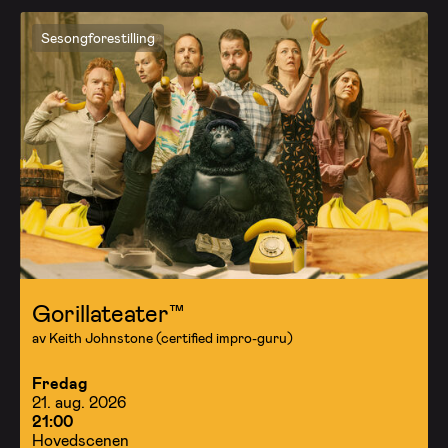
Sesongforestilling
Gorillateater™
av Keith Johnstone (certified impro-guru)
Fredag
21. aug. 2026
21:00
Hovedscenen