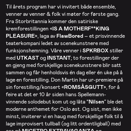
Til årets program har vi invitert både ensemble,
venner av venner & folk vi møter for første gang.
Fra Storbritannia kommer den satiriske
kremforestillingen «
IS A MOTHERF**KING
PLEASURE
», laga av
FlawBored
– et prisvinnende
teaterkompani ledet av scenekunstnere med
funksjonshemning. Våre venner i
SPKRBOX
stiller
med
UTKAST
og
INSTANT
; to forestillinger der
en gjeng med forskjellige scenekunstnere blir satt
sammen og får henholdsvis én dag eller én uke på å
lage en forestilling. Don Martin har ur-premiere på
sin forestilling/konsert «
ROMSÅSGUTT
», for å
feire at det er 10 år siden hans Spellemann-
vinnende solodebut kom ut og låta “
Nilsen
” ble det
moderne anthemet for Oslo øst. Og sist, men ikke
minst, inviterer vi en haug med forskjellige folk til å
lage improvisert tullball (og litt ordentligball) med
oss på
MICETRO EXTRAVAGANZA
og