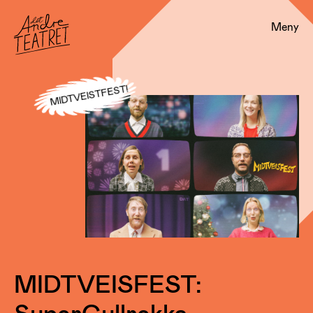
Meny
MIDTVEISTFEST!
MIDTVEISFEST:
SuperGullrekka