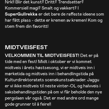
Nrk!! Blir det kunst? Dritt? Trendsetter?
Kommersiell magi? Smalt og vakkert? I
SuperGullrekka
er det bare de raffeste ideene som
har fått plass - dette er kremen av kremen! Kom og
stem frem din favoritt!
MIDTVEISFEST
V
ELKOMMEN TIL MIDTVEISFEST!
Det er på
tide med en fest! Midt i oktober er vi kommet
midtveis i årets høstsesong, vi er midtveis inn i
mørketida og midtveis inn i behandlingstida på
Kulturdirektoratets scenekunstsøknader. Jaggu
er vi ikke midtveis til neste vinter-OL og halvveis i
saksbehandlingstiden på om vi får beholde den nye
pergolaen vår også. Det er med andre ord mange
gode grunner til å feire!!