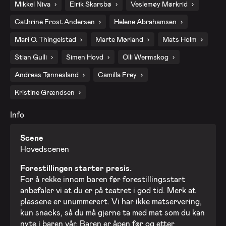
Mikkel Niva
Eirik Skarsbø
Veslemøy Mørkrid
2. okt. 2026 - Fredag
Cathrine Frost Andersen
Helene Abrahamsen
9. okt. 2026 - Fredag
Mari O. Thingelstad
Marte Mørland
Mats Holm
Stian Gulli
Simen Hovd
Olli Wermskog
16. okt. 2026 - Fredag
Andreas Tønnesland
Camilla Frey
Kristine Grændsen
23. okt. 2026 - Fredag
Info
30. okt. 2026 - Fredag
Scene
Hovedscenen
6. nov. 2026 - Fredag
Forestillingen starter presis.
For å rekke innom baren før forestillingsstart
anbefaler vi at du er på teatret i god tid. Merk at
13. nov. 2026 - Fredag
plassene er unummerert. Vi har ikke matservering,
kun snacks, så du må gjerne ta med mat som du kan
nyte i baren vår. Baren er åpen før og etter