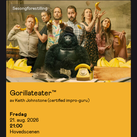
Sesongforestilling
Gorillateater™
av Keith Johnstone (certified impro-guru)
Fredag
21. aug. 2026
21:00
Hovedscenen