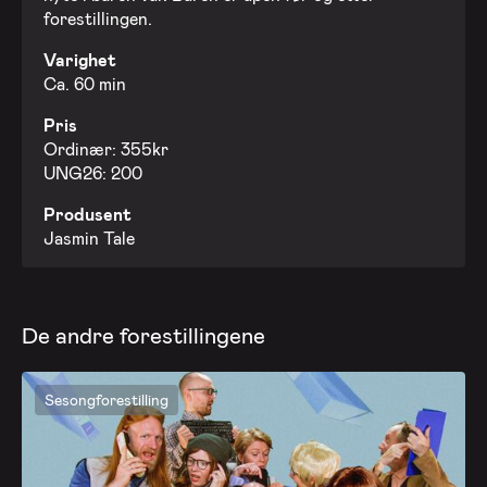
20. nov. 2026 - Fredag
forestillingen.
Varighet
27. nov. 2026 - Fredag
Ca. 60 min
Pris
Ordinær: 355kr
UNG26: 200
Produsent
Jasmin Tale
De andre forestillingene
Sesongforestilling