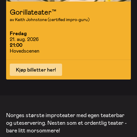
Gorillateater™
av Keith Johnstone (certified impro-guru)
Fredag
21. aug. 2026
21:00
Hovedscenen
Kjøp billetter her!
Norges største improteater med egen teaterbar
og uteservering. Nesten som et ordentlig teater -
bare litt morsommere!