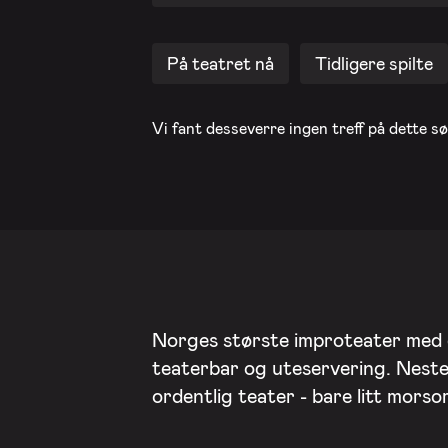
På teatret nå
Tidligere spilte
Vi fant desseverre ingen treff på dette sø
Norges største improteater med
teaterbar og uteservering. Nest
ordentlig teater - bare litt mors