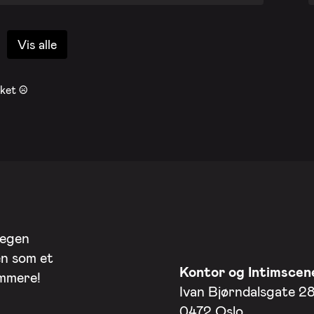
Vis alle
ket :(
 egen
en som et
Kontor og Intimscen
ommere!
Ivan Bjørndalsgate 2
0472 Oslo