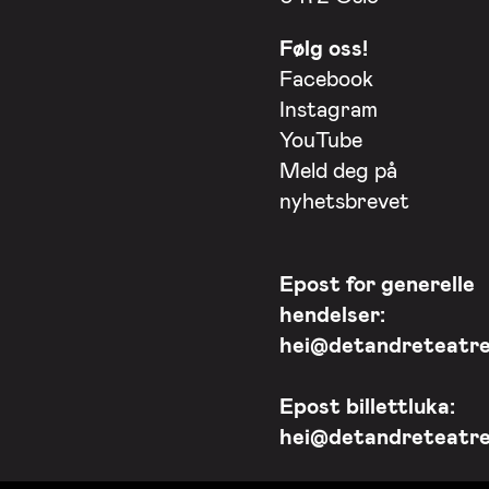
Følg oss!
Facebook
Instagram
YouTube
Meld deg på
nyhetsbrevet
Epost for generelle
hendelser:
hei@detandreteatre
Epost billettluka:
hei@detandreteatre