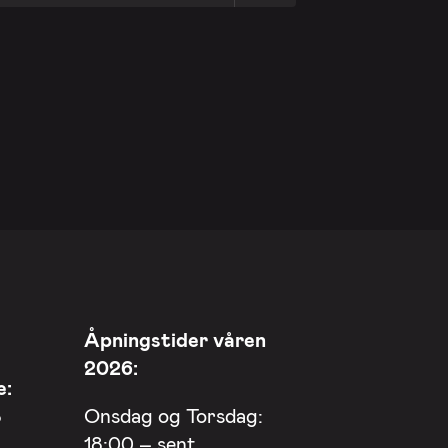
Åpningstider våren
2026:
e:
8
Onsdag og Torsdag:
18:00 – sent