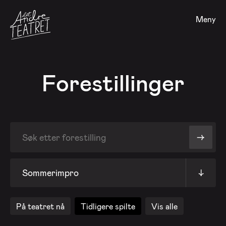
Meny
Forestillinger
->
Sommerimpro
↓
På teatret nå
Tidligere spilte
Vis alle