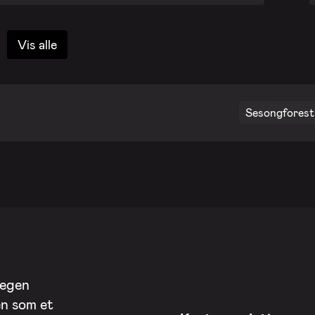
Vis alle
Sesongforesti
 egen
en som et