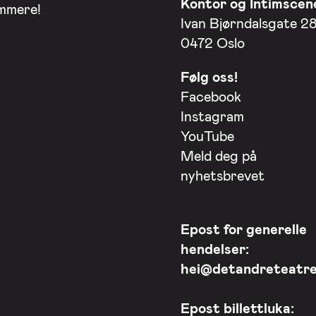
Kontor og Intimscen
ommere!
Ivan Bjørndalsgate 2
0472 Oslo
Følg oss!
Facebook
Instagram
YouTube
Meld deg på
nyhetsbrevet
Epost for generelle
hendelser:
hei@detandreteatre
Epost billettluka: