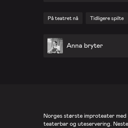
På teatret nå
Tidligere spilte
Anna bryter
Norges største improteater med
teaterbar og uteservering. Nest