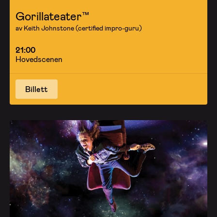
Gorillateater™
av Keith Johnstone (certified impro-guru)
21:00
Hovedscenen
Billett