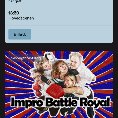
har gått
18:30
Hovedscenen
Billett
Sesongforestilling