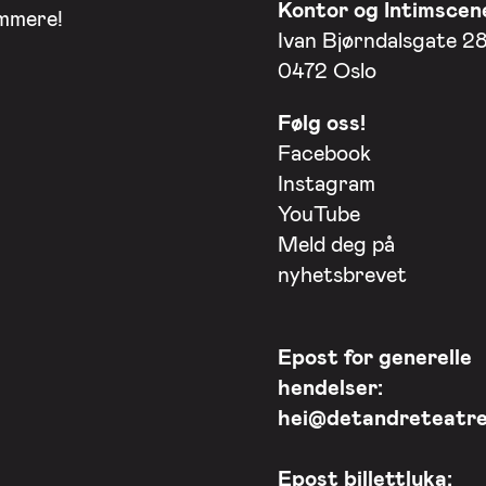
Kontor og Intimscen
ommere!
Ivan Bjørndalsgate 2
0472 Oslo
Følg oss!
Facebook
Instagram
YouTube
Meld deg på
nyhetsbrevet
Epost for generelle
hendelser:
hei@detandreteatre
Epost billettluka: