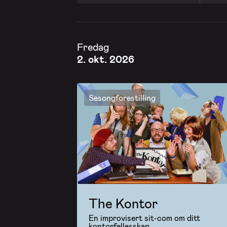
Fredag
2. okt. 2026
Sesongforestilling
The Kontor
En improvisert sit-com om ditt
kontorfellesskap