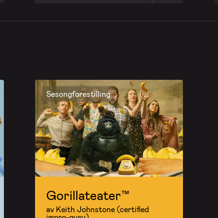
Sesongforestilling
Gorillateater™
av Keith Johnstone (certified
impro-guru)