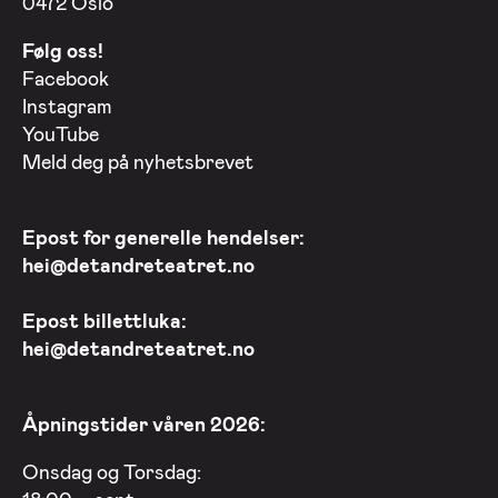
0472 Oslo
Følg oss!
Facebook
Instagram
YouTube
Meld deg på nyhetsbrevet
Epost for generelle hendelser:
hei@detandreteatret.no
Epost billettluka:
hei@detandreteatret.no
Åpningstider våren 2026:
Onsdag og Torsdag: