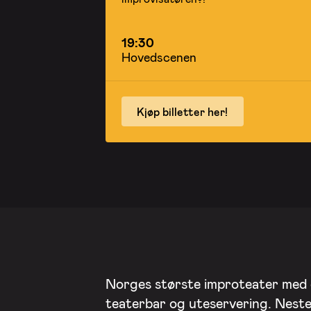
19:30
Hovedscenen
Kjøp billetter her!
Norges største improteater med
teaterbar og uteservering. Nest