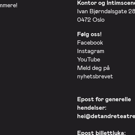
Kontor og Intimscen
ommere!
Ivan Bjørndalsgate 2
0472 Oslo
Følg oss!
Facebook
Instagram
YouTube
Meld deg på
nyhetsbrevet
Epost for generelle
hendelser:
hei@detandreteatre
Epost billettluka: