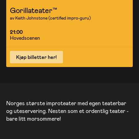
Gorillateater™
av Keith Johnstone (certified impro-guru)
21:00
Hovedscenen
Kjøp billetter her!
Norges største improteater med egen teaterbar
og uteservering. Nesten som et ordentlig teater -
bare litt morsommere!