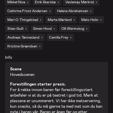
Mikkel Niva
Eirik Skarsbø
Veslemøy Mørkrid
2. okt. 2026 - Fredag
Cathrine Frost Andersen
Helene Abrahamsen
9. okt. 2026 - Fredag
Mari O. Thingelstad
Marte Mørland
Mats Holm
Stian Gulli
Simen Hovd
Olli Wermskog
16. okt. 2026 - Fredag
Andreas Tønnesland
Camilla Frey
Kristine Grændsen
23. okt. 2026 - Fredag
Info
30. okt. 2026 - Fredag
Scene
Hovedscenen
6. nov. 2026 - Fredag
Forestillingen starter presis.
For å rekke innom baren før forestillingsstart
anbefaler vi at du er på teatret i god tid. Merk at
13. nov. 2026 - Fredag
plassene er unummerert. Vi har ikke matservering,
kun snacks, så du må gjerne ta med mat som du kan
nyte i baren vår. Baren er åpen før og etter