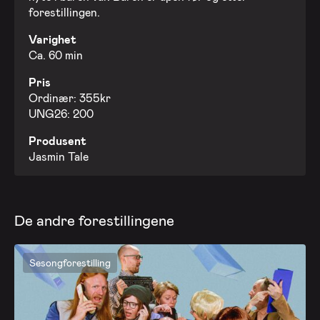
20. nov. 2026 - Fredag
forestillingen.
Varighet
27. nov. 2026 - Fredag
Ca. 60 min
Pris
Ordinær: 355kr
UNG26: 200
Produsent
Jasmin Tale
De andre forestillingene
Sesongforestilling