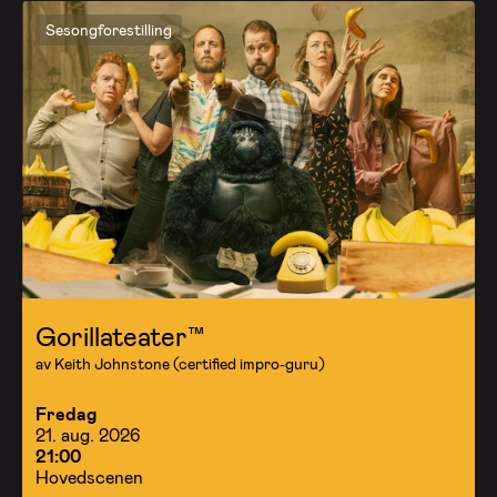
Sesongforestilling
Gorillateater™
av Keith Johnstone (certified impro-guru)
Fredag
21. aug. 2026
21:00
Hovedscenen