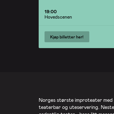
19:00
Hovedscenen
Kjøp billetter her!
Norges største improteater med
teaterbar og uteservering. Nest
ordentlig teater - bare litt mors