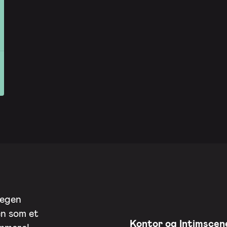
 egen
en som et
Kontor og Intimscen
ommere!