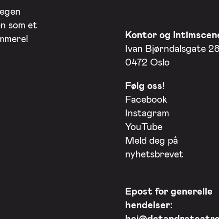
 egen
en som et
Kontor og Intimscen
ommere!
Ivan Bjørndalsgate 2
0472 Oslo
Følg oss!
Facebook
Instagram
YouTube
Meld deg på
nyhetsbrevet
Epost for generelle
hendelser:
hei@detandreteatre