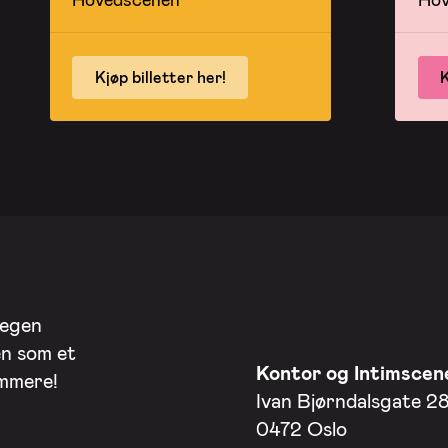
Kjøp billetter her!
K
 egen
en som et
Kontor og Intimscen
ommere!
Ivan Bjørndalsgate 2
0472 Oslo