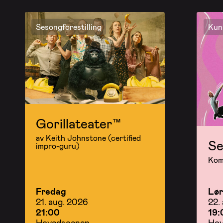
Sesongforestilling
Kun 
Gorillateater™
av Keith Johnstone (certified
Se
impro-guru)
Kom 
Fredag
Lø
21. aug. 2026
22.
21:00
19:
Hovedscenen
Hov