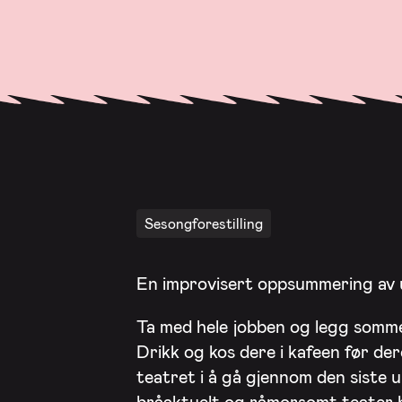
Sesongforestilling
En improvisert oppsummering av 
Ta med hele jobben og legg somme
Drikk og kos dere i kafeen før de
teatret i å gå gjennom den siste u
bråaktuelt og råmorsomt teater b