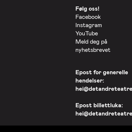
Følg oss!
Facebook
Instagram
YouTube
Meld deg på
nyhetsbrevet
Epost for generelle
hendelser:
hei@detandreteatre
Epost billettluka:
hei@detandreteatre