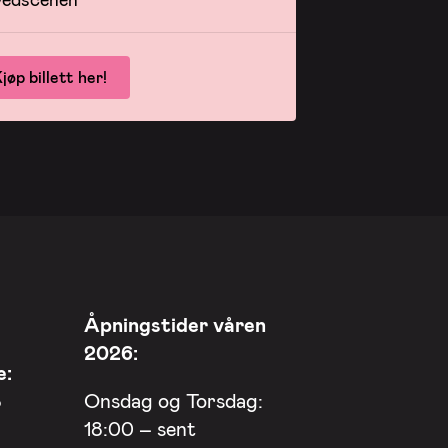
jøp billett her!
Åpningstider våren
2026:
e:
8
Onsdag og Torsdag:
18:00 – sent