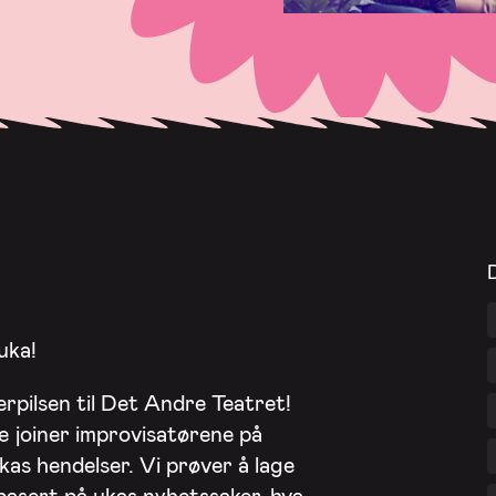
uka!
rpilsen til Det Andre Teatret!
re joiner improvisatørene på
kas hendelser. Vi prøver å lage
asert på ukas nyhetssaker, hva