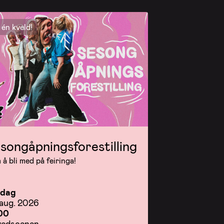
én kveld!
songåpningsforestilling
å bli med på feiringa!
rdag
 aug. 2026
00
edscenen