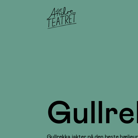
Gullre
Gullrekka jakter på den beste hæljeu