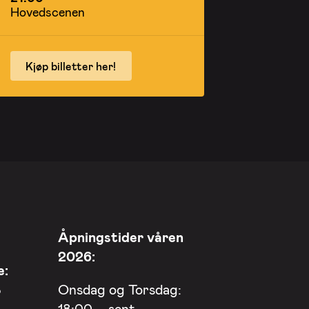
Hovedscenen
Kjøp billetter her!
Åpningstider våren
2026:
e:
8
Onsdag og Torsdag:
18:00 – sent