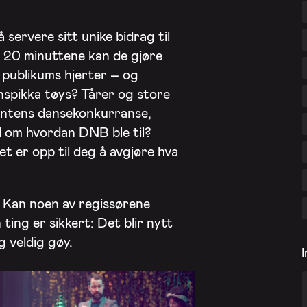
 servere sitt unike bidrag til
se 20 minuttene kan de gjøre
e publikums hjerter – og
spikka tøys? Tårer og store
 intens dansekonkurranse,
el om hvordan DNB ble til?
t er opp til deg å avgjøre hva
! Kan noen av regissørene
 ting er sikkert: Det blir nytt
g veldig gøy.
I