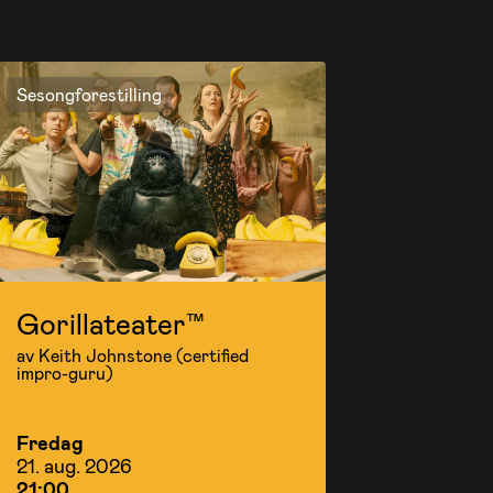
Sesongforestilling
Gorillateater™
av Keith Johnstone (certified
impro-guru)
Fredag
21. aug. 2026
21:00