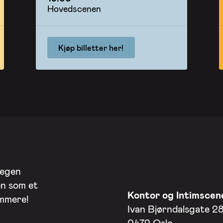
Hovedscenen
Kjøp billetter her!
 egen
en som et
Kontor og Intimscen
ommere!
Ivan Bjørndalsgate 2
0472 Oslo