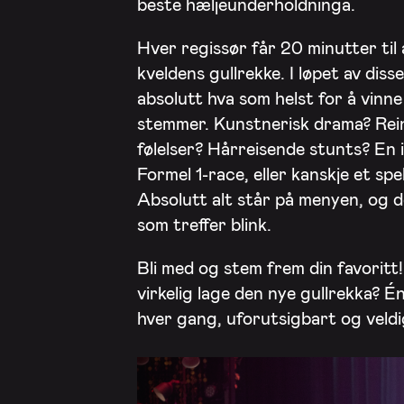
beste hæljeunderholdninga.
Hver regissør får 20 minutter til å
kveldens gullrekke. I løpet av dis
absolutt hva som helst for å vinn
stemmer. Kunstnerisk drama? Rein
følelser? Hårreisende stunts? En
Formel 1-race, eller kanskje et sp
Absolutt alt står på menyen, og de
som treffer blink.
Bli med og stem frem din favoritt
virkelig lage den nye gullrekka? Én
hver gang, uforutsigbart og veldi