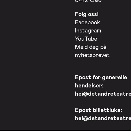
Følg oss!
Facebook
Instagram
YouTube
Meld deg på
nyhetsbrevet
Epost for generelle
hendelser:
hei@detandreteatre
Epost billettluka:
hei@detandreteatre