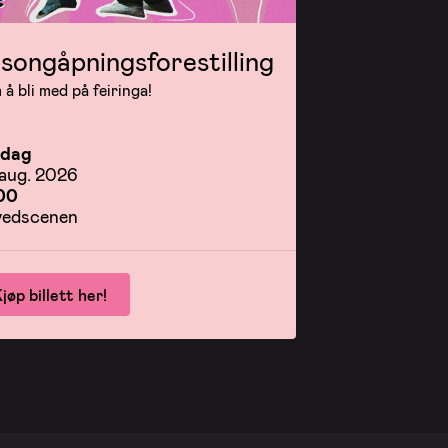
songåpningsforestilling
å bli med på feiringa!
rdag
 aug. 2026
00
edscenen
jøp billett her!