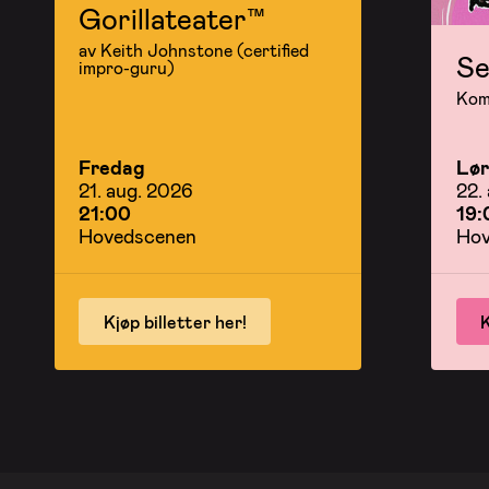
Gorillateater™
av Keith Johnstone (certified
Se
impro-guru)
Kom 
Fredag
Lø
21. aug. 2026
22.
21:00
19:
Hovedscenen
Hov
Kjøp billetter her!
K