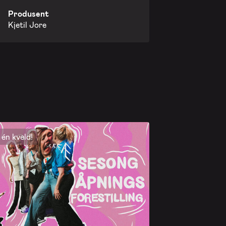
Produsent
Kjetil Jore
én kveld!