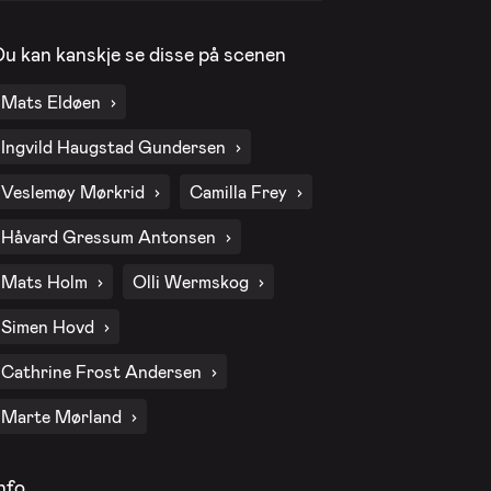
Du kan kanskje se disse på scenen
8. okt. 2026 - Torsdag
Mats Eldøen
15. okt. 2026 - Torsdag
Ingvild Haugstad Gundersen
Veslemøy Mørkrid
Camilla Frey
22. okt. 2026 - Torsdag
Håvard Gressum Antonsen
Mats Holm
Olli Wermskog
29. okt. 2026 - Torsdag
Simen Hovd
Cathrine Frost Andersen
5. nov. 2026 - Torsdag
Marte Mørland
12. nov. 2026 - Torsdag
nfo