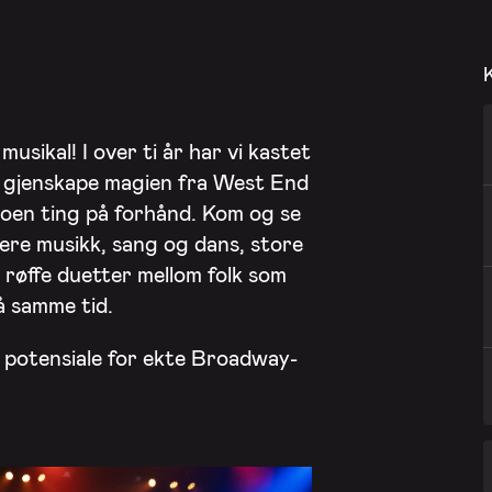
usikal! I over ti år har vi kastet
på gjenskape magien fra West End
oen ting på forhånd. Kom og se
sere musikk, sang og dans, store
 røffe duetter mellom folk som
å samme tid.
 potensiale for ekte Broadway-