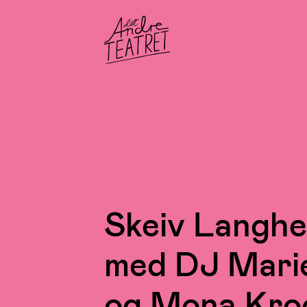
Skeiv Langhe
med DJ Mari
og Mona Kro