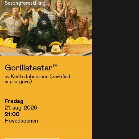
Sesongforestilling
Gorillateater™
av Keith Johnstone (certified
impro-guru)
Fredag
21. aug. 2026
21:00
Hovedscenen