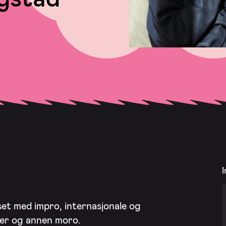
I
uset med impro, internasjonale og
rter og annen moro.