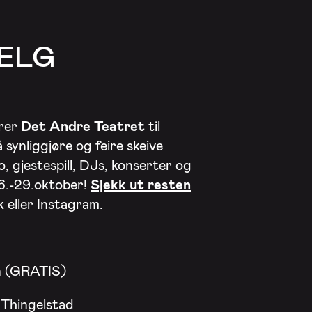
ELG
erer
Det Andre Teatret
til
 synliggjøre og feire skeive
o, gjestespill, DJs, konserter og
26.-29.oktober!
Sjekk ut resten
 eller Instagram.
en (GRATIS)
 Thingelstad