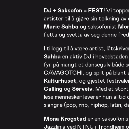
DJ + Saksofon = FEST!
Vi topper
artister til å gjøre sin tolkning 
Marie Sahba
og saksofonist
Mon
fletta og svetta av seg denne fre
I tillegg til å være artist, låtskr
Sahba
en aktiv DJ i hovedstaden o
fyr på mangt et dansegulv både 
CAVAGOTCHI, og spilt på blant
Kulturhuset
, og gjestet festival
Calling
og
Sørveiv
. Med et stort
lese mennesker leverer hun alltid d
sjangre (pop, rnb, hiphop, latin, 
Mona Krogstad
er en saksofonis
Jazzlinja ved NTNU i Trondheim o