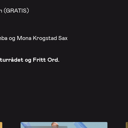
en (GRATIS)
ahba og Mona Krogstad Sax
lturrådet og Fritt Ord.