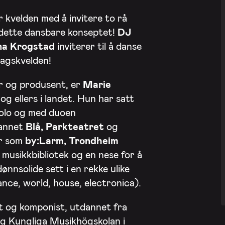
 kvelden med å invitere to rå
av dette dansbare konseptet!
DJ
a Krogstad
inviterer til å danse
dagskvelden!
iver og produsent, er
Marie
g ellers i landet. Hun har satt
solo og med duoen
 annet
Blå, Parkteatret
og
er som
by:Larm, Trondheim
 musikkbibliotek og en nese for å
ønnsolide sett i en rekke ulike
dance, world, house, electronica).
t og komponist, utdannet fra
g Kungliga Musikhögskolan i