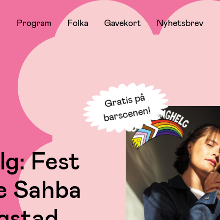
Program
Folka
Gavekort
Nyhetsbrev
Gratis på
barscenen!
lg: Fest
e Sahba
gstad