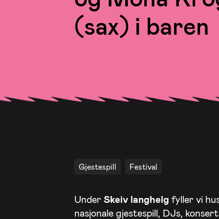
(sax) i baren
Gjestespill
Festival
Under
Skeiv langhelg
fyller vi h
nasjonale gjestespill, DJs, konse