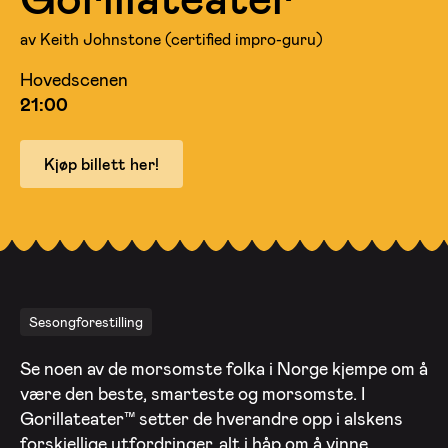
av Keith Johnstone (certified impro-guru)
Hovedscenen
21:00
Kjøp billett her!
Sesongforestilling
Se noen av de morsomste folka i Norge kjempe om å
være den beste, smarteste og morsomste. I
Gorillateater™ setter de hverandre opp i alskens
forskjellige utfordringer, alt i håp om å vinne