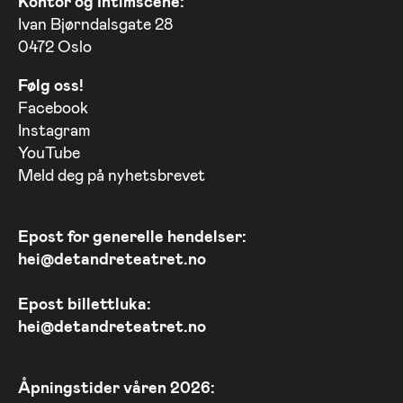
Kontor og Intimscene:
Ivan Bjørndalsgate 28
0472 Oslo
Følg oss!
Facebook
Instagram
YouTube
Meld deg på nyhetsbrevet
Epost for generelle hendelser:
hei@detandreteatret.no
Epost billettluka:
hei@detandreteatret.no
Åpningstider våren 2026: