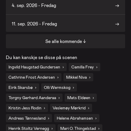
4. sep. 2026 - Fredag
11. sep. 2026 - Fredag
Se alle kommende ↓
18. sep. 2026 - Fredag
Du kan kanskje se disse på scenen
25. sep. 2026 - Fredag
Ingvild Haugstad Gundersen
Camilla Frey
Cathrine Frost Andersen
Mikkel Niva
2. okt. 2026 - Fredag
Eirik Skarsbø
Olli Wermskog
9. okt. 2026 - Fredag
Torgny Gerhard Aanderaa
Mats Eldøen
Kristin Jess Rodin
Veslemøy Mørkrid
16. okt. 2026 - Fredag
Andreas Tønnesland
Helene Abrahamsen
Henrik Stoltz Vernegg
Mari O. Thingelstad