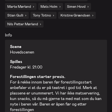
23. okt. 2026 - Fredag
Marte Mørland
Mats Holm
Simen Hovd
Stian Gulli
Tony Totino
Kristine Grændsen
30. okt. 2026 - Fredag
Nils Petter Mørland
6. nov. 2026 - Fredag
Info
Scene
13. nov. 2026 - Fredag
Hovedscenen
Spilles
20. nov. 2026 - Fredag
Fredager kl. 21:00
Forestillingen starter presis.
27. nov. 2026 - Fredag
For å rekke innom baren før forestillingsstart
anbefaler vi at du er på teatret i god tid. Merk at
plassene er unummerert. Vi har ikke matservering,
kun snacks, så du må gjerne ta med mat som du kan
nyte i baren vår. Baren er åpen før og etter
forestillingen