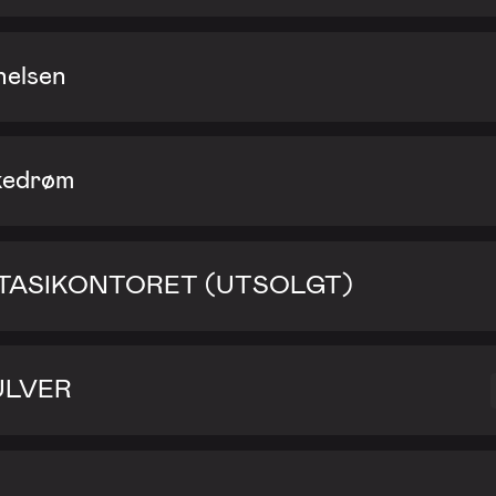
nelsen
kedrøm
NTASIKONTORET (UTSOLGT)
ULVER