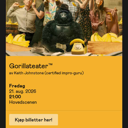
Gorillateater™
av Keith Johnstone (certified impro-guru)
Fredag
21. aug. 2026
21:00
Hovedscenen
Kjøp billetter her!