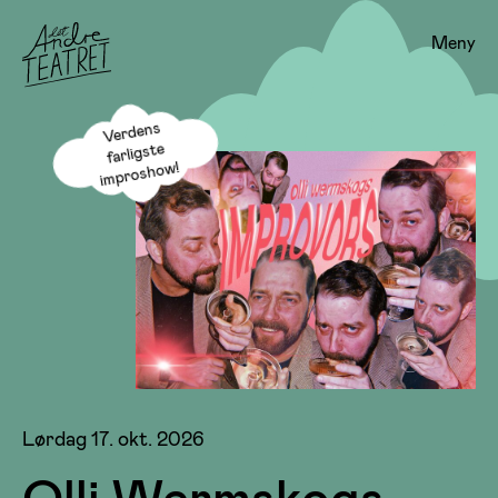
Meny
Verdens
farligste
improshow!
Lørdag 17. okt. 2026
Olli Wermskogs