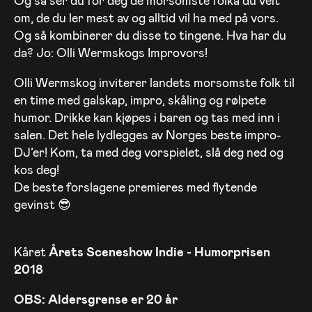
Og så ser du for deg de morsomste folka du veit
om, de du ler mest av og alltid vil ha med på vors.
Og så kombinerer du disse to tingene. Hva har du
da? Jo: Olli Wermskogs Improvors!
Olli Wermskog inviterer landets morsomste folk til
en time med galskap, impro, skåling og rølpete
humor. Drikke kan kjøpes i baren og tas med inn i
salen. Det hele lydlegges av Norges beste impro-
DJ’er! Kom, ta med deg vorspielet, slå deg ned og
kos deg!
De beste forslagene premieres med flytende
gevinst 😎
Kåret
Årets Sceneshow Indie - Humor
prisen
2018
OBS: Aldersgrense er 20 år