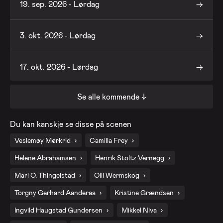
19. sep. 2026 - Lørdag
3. okt. 2026 - Lørdag
17. okt. 2026 - Lørdag
Se alle kommende ↓
31. okt. 2026 - Lørdag
Du kan kanskje se disse på scenen
14. nov. 2026 - Lørdag
Veslemøy Mørkrid
Camilla Frey
Helene Abrahamsen
Henrik Stoltz Vernegg
28. nov. 2026 - Lørdag
Mari O. Thingelstad
Olli Wermskog
Torgny Gerhard Aanderaa
Kristine Grændsen
Ingvild Haugstad Gundersen
Mikkel Niva