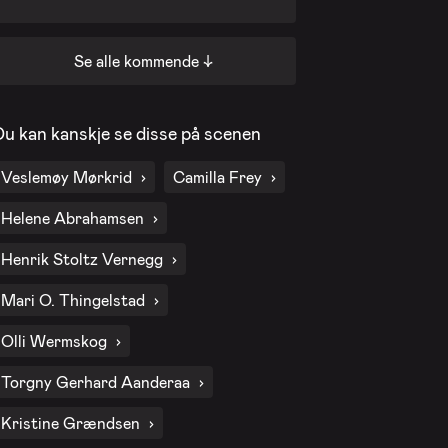
Se alle kommende ↓
31. okt. 2026 - Lørdag
Du kan kanskje se disse på scenen
14. nov. 2026 - Lørdag
Veslemøy Mørkrid
Camilla Frey
28. nov. 2026 - Lørdag
Helene Abrahamsen
Henrik Stoltz Vernegg
Mari O. Thingelstad
Olli Wermskog
Torgny Gerhard Aanderaa
Kristine Grændsen