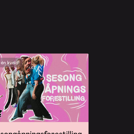
én kveld!
songåpningsforestilling