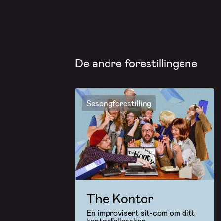
De andre forestillingene
Sesongforestilling
The Kontor
En improvisert sit-com om ditt
kontorfellesskap