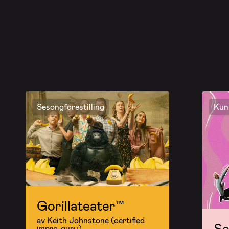
Sesongforestilling
Kun 
Gorillateater™
av Keith Johnstone (certified
Se
impro-guru)