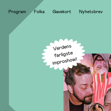
Program
Folka
Gavekort
Nyhetsbrev
Verdens
farli
i
mprosho
gste
w!