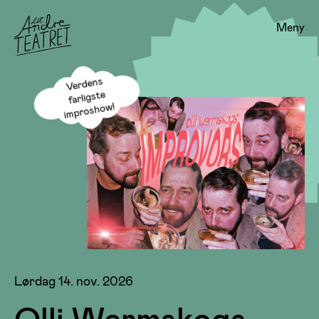
Meny
Verdens
farligste
improshow!
Lørdag 14. nov. 2026
Olli Wermskogs