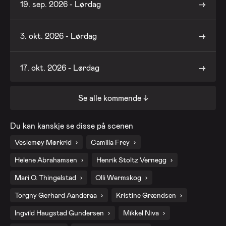
19. sep. 2026 - Lørdag
3. okt. 2026 - Lørdag
17. okt. 2026 - Lørdag
Se alle kommende ↓
31. okt. 2026 - Lørdag
Du kan kanskje se disse på scenen
14. nov. 2026 - Lørdag
Veslemøy Mørkrid
Camilla Frey
Helene Abrahamsen
Henrik Stoltz Vernegg
28. nov. 2026 - Lørdag
Mari O. Thingelstad
Olli Wermskog
Torgny Gerhard Aanderaa
Kristine Grændsen
Ingvild Haugstad Gundersen
Mikkel Niva