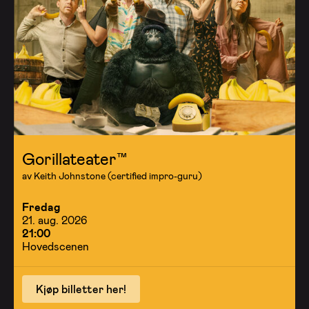
Gorillateater™
av Keith Johnstone (certified impro-guru)
Fredag
21. aug. 2026
21:00
Hovedscenen
Kjøp billetter her!