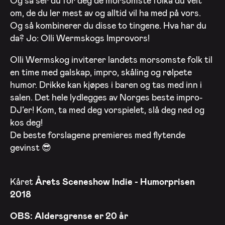
Og så ser du for deg de morsomste folka du veit
om, de du ler mest av og alltid vil ha med på vors.
Og så kombinerer du disse to tingene. Hva har du
da? Jo: Olli Wermskogs Improvors!
Olli Wermskog inviterer landets morsomste folk til
en time med galskap, impro, skåling og rølpete
humor. Drikke kan kjøpes i baren og tas med inn i
salen. Det hele lydlegges av Norges beste impro-
DJ’er! Kom, ta med deg vorspielet, slå deg ned og
kos deg!
De beste forslagene premieres med flytende
gevinst 😎
Kåret
Årets Sceneshow Indie - Humor
prisen
2018
OBS: Aldersgrense er 20 år