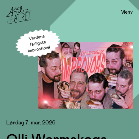
Meny
Verdens
farligste
improshow!
Lørdag 7. mar. 2026
Olli Wermskogs