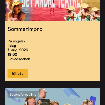
Sommerimpro
På engelsk
I dag
7. aug. 2026
19:00
Hovedscenen
Billett
Sesongforestilling