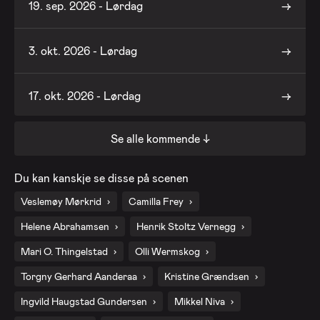
19. sep. 2026 - Lørdag
3. okt. 2026 - Lørdag
17. okt. 2026 - Lørdag
Se alle kommende ↓
31. okt. 2026 - Lørdag
Du kan kanskje se disse på scenen
14. nov. 2026 - Lørdag
Veslemøy Mørkrid
Camilla Frey
Helene Abrahamsen
Henrik Stoltz Vernegg
28. nov. 2026 - Lørdag
Mari O. Thingelstad
Olli Wermskog
Torgny Gerhard Aanderaa
Kristine Grændsen
Ingvild Haugstad Gundersen
Mikkel Niva