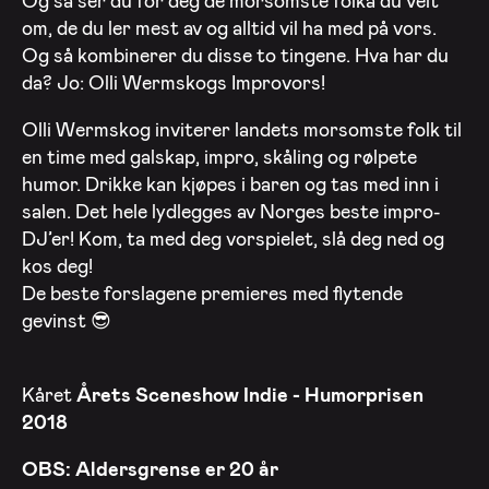
Og så ser du for deg de morsomste folka du veit
om, de du ler mest av og alltid vil ha med på vors.
Og så kombinerer du disse to tingene. Hva har du
da? Jo: Olli Wermskogs Improvors!
Olli Wermskog inviterer landets morsomste folk til
en time med galskap, impro, skåling og rølpete
humor. Drikke kan kjøpes i baren og tas med inn i
salen. Det hele lydlegges av Norges beste impro-
DJ’er! Kom, ta med deg vorspielet, slå deg ned og
kos deg!
De beste forslagene premieres med flytende
gevinst 😎
Kåret
Årets Sceneshow Indie - Humor
prisen
2018
OBS: Aldersgrense er 20 år