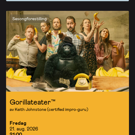
Sesongforestilling
Gorillateater™
av Keith Johnstone (certified impro-guru)
Fredag
21. aug. 2026
21:00