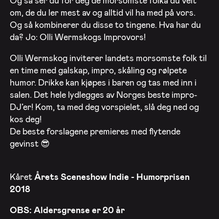
Og så ser du for deg de morsomste folka du veit
om, de du ler mest av og alltid vil ha med på vors.
Og så kombinerer du disse to tingene. Hva har du
da? Jo: Olli Wermskogs Improvors!
Olli Wermskog inviterer landets morsomste folk til
en time med galskap, impro, skåling og rølpete
humor. Drikke kan kjøpes i baren og tas med inn i
salen. Det hele lydlegges av Norges beste impro-
DJ’er! Kom, ta med deg vorspielet, slå deg ned og
kos deg!
De beste forslagene premieres med flytende
gevinst 😎
Kåret
Årets Sceneshow Indie - Humor
prisen
2018
OBS: Aldersgrense er 20 år