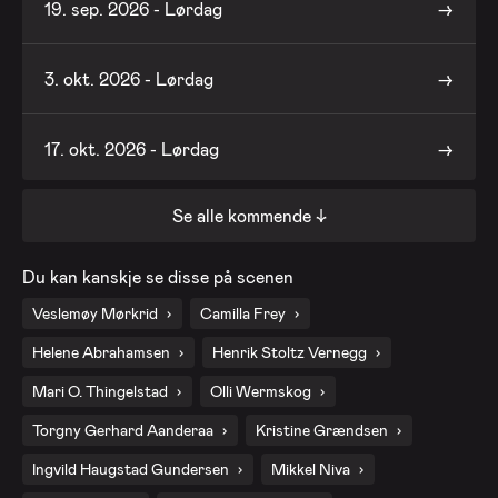
19. sep. 2026 - Lørdag
3. okt. 2026 - Lørdag
17. okt. 2026 - Lørdag
Se alle kommende ↓
31. okt. 2026 - Lørdag
Du kan kanskje se disse på scenen
14. nov. 2026 - Lørdag
Veslemøy Mørkrid
Camilla Frey
Helene Abrahamsen
Henrik Stoltz Vernegg
28. nov. 2026 - Lørdag
Mari O. Thingelstad
Olli Wermskog
Torgny Gerhard Aanderaa
Kristine Grændsen
Ingvild Haugstad Gundersen
Mikkel Niva