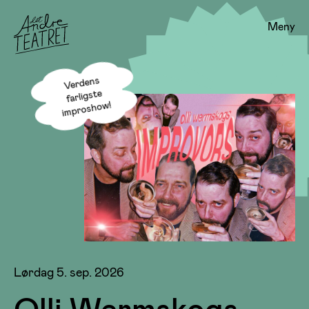
Meny
Verdens
farligste
improshow!
Lørdag 5. sep. 2026
Olli Wermskogs