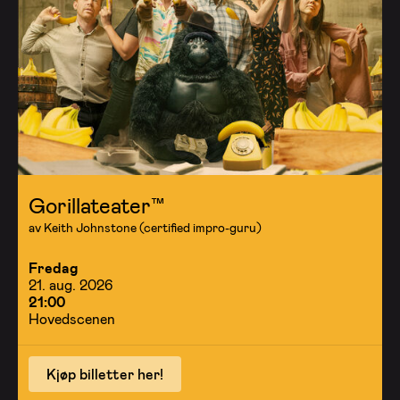
Gorillateater™
av Keith Johnstone (certified impro-guru)
Fredag
21. aug. 2026
21:00
Hovedscenen
Kjøp billetter her!