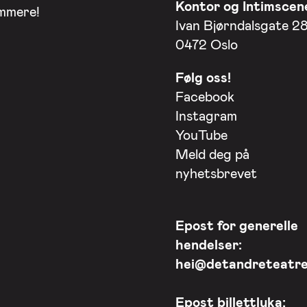
Kontor og Intimscen
ommere!
Ivan Bjørndalsgate 2
0472 Oslo
Følg oss!
Facebook
Instagram
YouTube
Meld deg på
nyhetsbrevet
Epost for generelle
hendelser:
hei@detandreteatre
Epost billettluka: