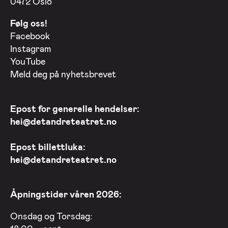
0472 Oslo
Følg oss!
Facebook
Instagram
YouTube
Meld deg på nyhetsbrevet
Epost for generelle hendelser:
hei@detandreteatret.no
Epost billettluka:
hei@detandreteatret.no
Åpningstider våren 2026:
Onsdag og Torsdag: