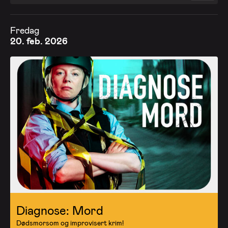
Fredag
20. feb. 2026
Diagnose: Mord
Dødsmorsom og improvisert krim!