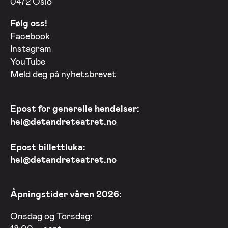
0472 Oslo
Følg oss!
Facebook
Instagram
YouTube
Meld deg på nyhetsbrevet
Epost for generelle hendelser:
hei@detandreteatret.no
Epost billettluka:
hei@detandreteatret.no
Åpningstider våren 2026:
Onsdag og Torsdag: