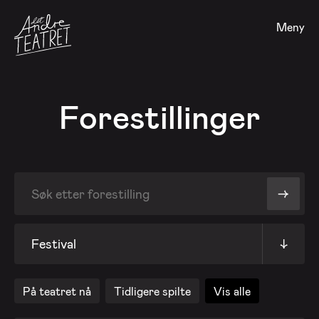
Meny
Forestillinger
->
Festival
↓
På teatret nå
Tidligere spilte
Vis alle